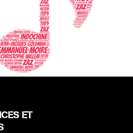
ICES ET
S