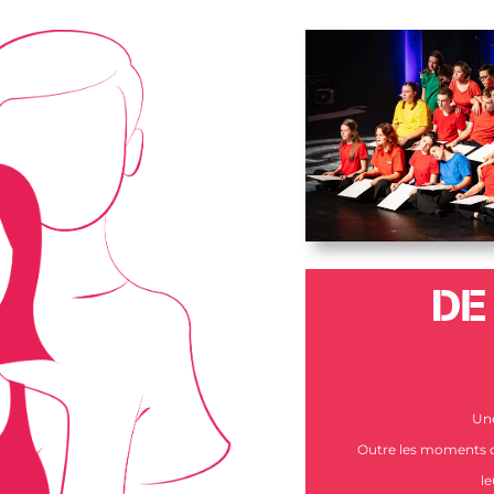
DE
Une
Outre les moments de
l