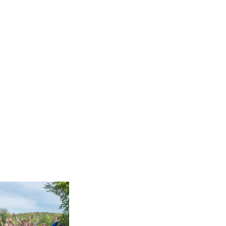
phot
Accueil
Tourdion Plus
ph