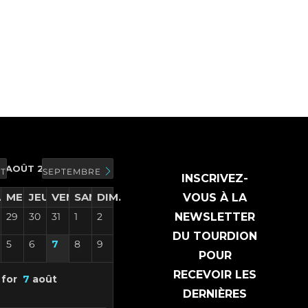
AOÛT 2026
T
SEPTEMBRE
INSCRIVEZ-
R.
MER.
JEU.
VEN.
SAM.
DIM.
VOUS À LA
29
30
31
1
2
NEWSLETTER
DU TOURDION
5
6
7
8
9
POUR
RECEVOIR LES
 for
7
août
DERNIÈRES