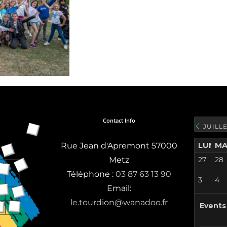
Contact Info
JUILLE
LUN.
MA
Rue Jean d'Apremont 57000
Metz
27
28
Téléphone :
03 87 63 13 90
3
4
Email:
le.tourdion@wanadoo.fr
Events