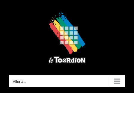
Passer
au
contenu
Aller à...
groupe2