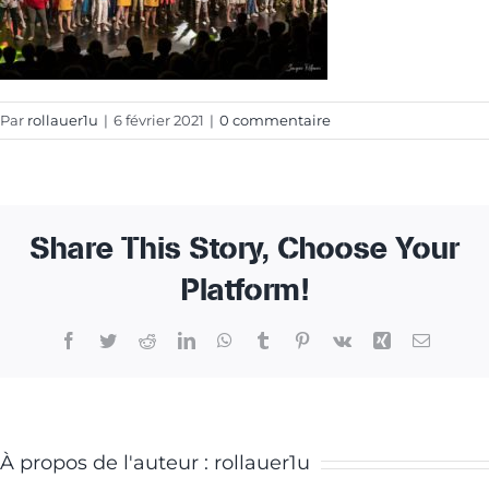
Par
rollauer1u
|
6 février 2021
|
0 commentaire
Share This Story, Choose Your
Platform!
Facebook
Twitter
Reddit
LinkedIn
WhatsApp
Tumblr
Pinterest
Vk
Xing
Email
À propos de l'auteur :
rollauer1u